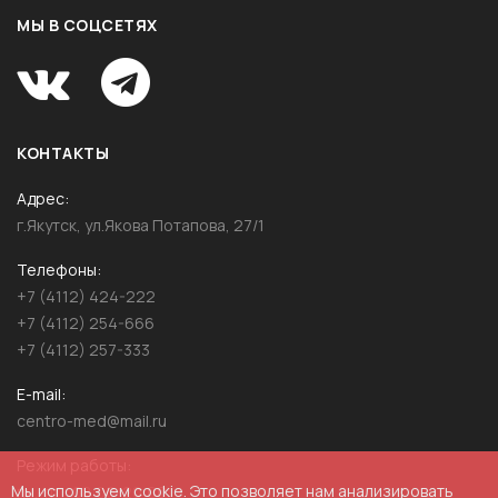
МЫ В СОЦСЕТЯХ
КОНТАКТЫ
Адрес
г.Якутск, ул.Якова Потапова, 27/1
Телефоны
+7 (4112) 424-222
+7 (4112) 254-666
+7 (4112) 257-333
E-mail
centro-med@mail.ru
Режим работы
Мы используем cookie. Это позволяет нам анализировать
пн.-пт.: 08:00-20:00