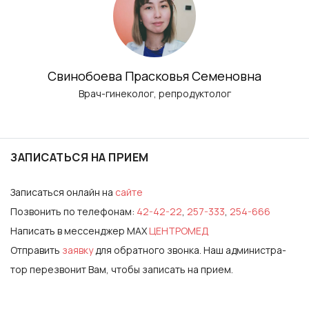
Свинобоева Прасковья Семеновна
Врач-гинеколог, репродуктолог
ЗАПИСАТЬСЯ НА ПРИЕМ
Записаться онлайн на
сайте
Позвонить по телефонам:
42-42-22
,
257-333
,
254-666
Написать в мессенджер MAX
ЦЕНТРОМЕД
Отправить
за­яв­ку
для обратного звонка. Наш ад­ми­нис­тра­
тор пе­рез­во­нит Вам, что­бы за­писать на при­ем.