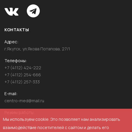
КОНТАКТЫ
Адрес
г.Якутск, ул.Якова Потапова, 27/1
Телефоны
+7 (4112) 424-222
+7 (4112) 254-666
+7 (4112) 257-333
E-mail
centro-med@mail.ru
Режим работы
Мы используем cookie. Это позволяет нам анализировать
пн.-пт.: 08:00-20:00
сб.: 09:00-18.00
взаимодействие посетителей с сайтом и делать его