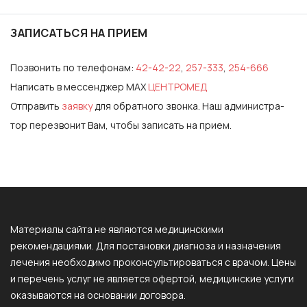
ЗАПИСАТЬСЯ НА ПРИЕМ
Позвонить по телефонам:
42-42-22
,
257-333
,
254-666
Написать в мессенджер MAX
ЦЕНТРОМЕД
Отправить
за­яв­ку
для обратного звонка. Наш ад­ми­нис­тра­
тор пе­рез­во­нит Вам, что­бы за­писать на при­ем.
Материалы сайта не являются медицинскими
рекомендациями. Для постановки диагноза и назначения
лечения необходимо проконсультироваться с врачом. Цены
и перечень услуг не является офертой, медицинские услуги
оказываются на основании договора.